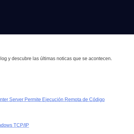
blog y descubre las últimas noticas que se acontecen.
nter Server Permite Ejecución Remota de Código
indows TCP/IP