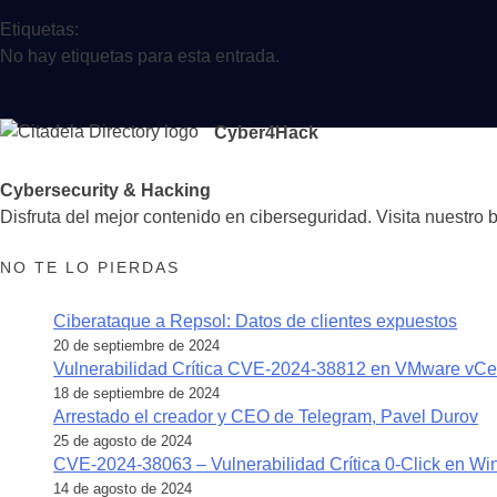
Etiquetas:
No hay etiquetas para esta entrada.
Cyber4Hack
Cybersecurity & Hacking
Disfruta del mejor contenido en ciberseguridad. Visita nuestro 
NO TE LO PIERDAS
Ciberataque a Repsol: Datos de clientes expuestos
20 de septiembre de 2024
Vulnerabilidad Crítica CVE-2024-38812 en VMware vCe
18 de septiembre de 2024
Arrestado el creador y CEO de Telegram, Pavel Durov
25 de agosto de 2024
CVE-2024-38063 – Vulnerabilidad Crítica 0-Click en W
14 de agosto de 2024