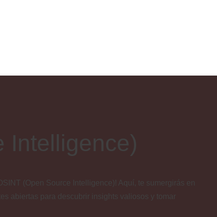
Intelligence)
OSINT (Open Source Intelligence)! Aquí, te sumergirás en
es abiertas para descubrir insights valiosos y tomar