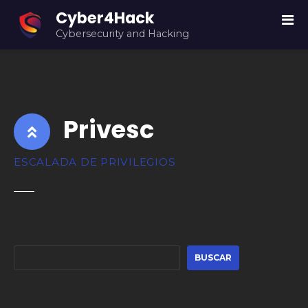
S
Cyber4Hack
a
Cybersecurity and Hacking
l
t
a
r
a
Privesc
l
c
o
ESCALADA DE PRIVILEGIOS
n
t
e
n
i
d
BUSCAR
o