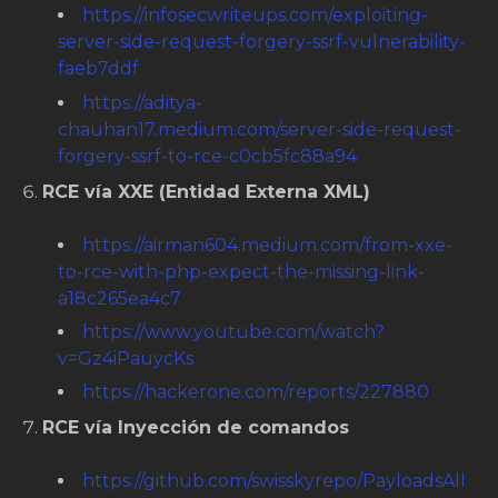
https://infosecwriteups.com/exploiting-
server-side-request-forgery-ssrf-vulnerability-
faeb7ddf
https://aditya-
chauhan17.medium.com/server-side-request-
forgery-ssrf-to-rce-c0cb5fc88a94
RCE vía XXE (Entidad Externa XML)
https://airman604.medium.com/from-xxe-
to-rce-with-php-expect-the-missing-link-
a18c265ea4c7
https://www.youtube.com/watch?
v=Gz4iPauycKs
https://hackerone.com/reports/227880
RCE vía Inyección de comandos
https://github.com/swisskyrepo/PayloadsAll