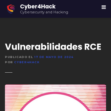
S
Cyber4Hack
a
Cybersecurity and Hacking
l
t
a
r
a
Vulnerabilidades RCE
l
c
o
PUBLICADO EL
17 DE MAYO DE 2024
n
POR
CYBER4HACK
t
e
n
i
d
o