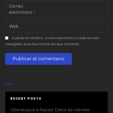
t
Correo
electrónico
r
a
Web
d
Guarda mi nombre, correo electrónico y web en este
navegador para la próxima vez que comente.
a
s
RECENT POSTS
Ciberataque a Repsol: Datos de clientes