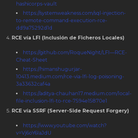
hashicorps-vault
https://systemweakness.com/sql-injection-
to-remote-command-execution-rce-
dd9a75292d1d
RCE vía LFI (Inclusión de Ficheros Locales)
https://github.com/RoqueNight/LFI—RCE-
Cheat-Sheet
https://himanshugurjar-
10413.medium.com/rce-via-lfi-log-poisoning-
3a33632caf4a
https://aditya-chauhan17.medium.com/local-
file-inclusion-lfi-to-rce-7594e15870e1
RCE vía SSRF (Server-Side Request Forgery)
https://www.youtube.com/watch?
v=Vj6oY6IaJdU