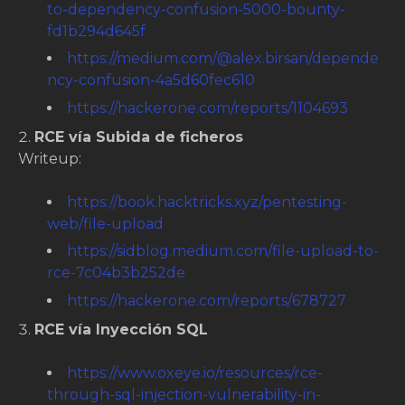
to-dependency-confusion-5000-bounty-
fd1b294d645f
https://medium.com/@alex.birsan/depende
ncy-confusion-4a5d60fec610
https://hackerone.com/reports/1104693
RCE vía Subida de ficheros
Writeup:
https://book.hacktricks.xyz/pentesting-
web/file-upload
https://sidblog.medium.com/file-upload-to-
rce-7c04b3b252de
https://hackerone.com/reports/678727
RCE vía Inyección SQL
https://www.oxeye.io/resources/rce-
through-sql-injection-vulnerability-in-