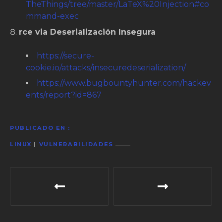
TheThings/tree/master/LaTeX%20Injection#co
mmand-exec
rce via Deserialización Insegura
https://secure-
cookie.io/attacks/insecuredeserialization/
https://www.bugbountyhunter.com/hackev
ents/report?id=867
PUBLICADO EN
LINUX
|
VULNERABILIDADES
N
a
v