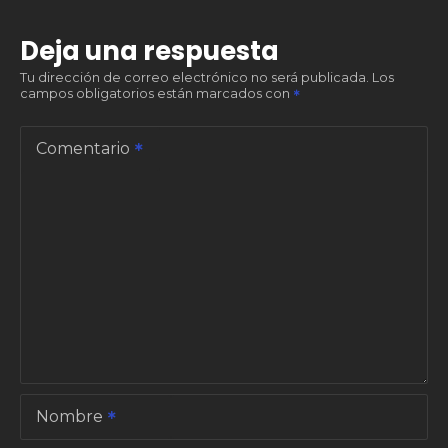
e
Deja una respuesta
g
Tu dirección de correo electrónico no será publicada.
Los
campos obligatorios están marcados con
a
c
Comentario
i
ó
n
d
e
e
Nombre
n